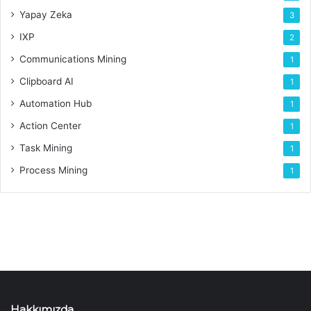
Yapay Zeka
3
IXP
2
Communications Mining
1
Clipboard AI
1
Automation Hub
1
Action Center
1
Task Mining
1
Process Mining
1
Hakkımızda