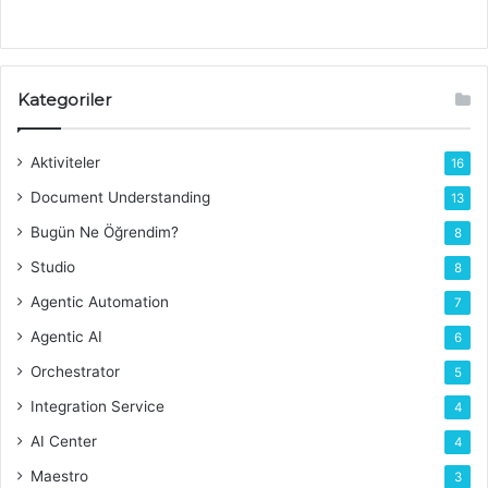
Kategoriler
Aktiviteler
16
Document Understanding
13
Bugün Ne Öğrendim?
8
Studio
8
Agentic Automation
7
Agentic AI
6
Orchestrator
5
Integration Service
4
AI Center
4
Maestro
3