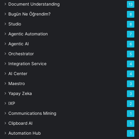
Document Understanding
13
Bugün Ne Öğrendim?
8
Studio
8
Agentic Automation
7
Agentic AI
6
Orchestrator
5
Integration Service
4
AI Center
4
Maestro
3
Yapay Zeka
3
IXP
2
Communications Mining
1
Clipboard AI
1
Automation Hub
1