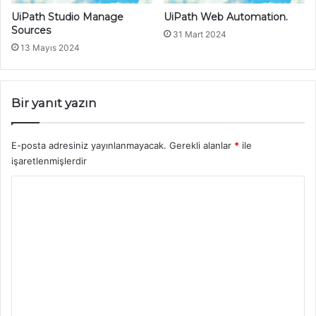
UiPath Studio Manage
UiPath Web Automation.
Sources
31 Mart 2024
13 Mayıs 2024
Bir yanıt yazın
E-posta adresiniz yayınlanmayacak.
Gerekli alanlar
*
ile
işaretlenmişlerdir
Y
o
r
u
m
*