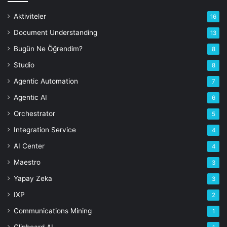
Aktiviteler
16
Document Understanding
13
Bugün Ne Öğrendim?
8
Studio
8
Agentic Automation
7
Agentic AI
6
Orchestrator
5
Integration Service
4
AI Center
4
Maestro
3
Yapay Zeka
3
IXP
2
Communications Mining
1