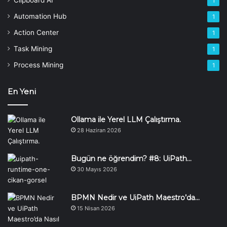
Clipboard AI
1
Automation Hub
1
Action Center
1
Task Mining
1
Process Mining
1
En Yeni
Ollama ile Yerel LLM Çalıştırma.
28 Haziran 2026
Bugün ne öğrendim? #8: UiPath…
30 Mayıs 2026
BPMN Nedir ve UiPath Maestro’da…
15 Nisan 2026