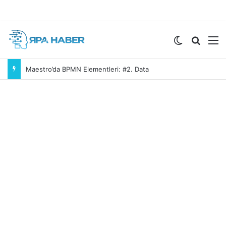
Dış görünü
Arama 
M
Maestro’da BPMN Elementleri: #2. Data