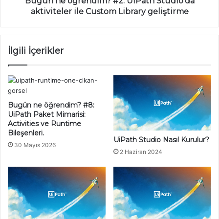
Bugün ne öğrendim? #2: UiPath Studio'da
geliştirme
aktiviteler ile Custom Library geliştirme
İlgili İçerikler
Bugün ne öğrendim? #8:
UiPath Paket Mimarisi:
Activities ve Runtime
Bileşenleri.
UiPath Studio Nasıl Kurulur?
30 Mayıs 2026
2 Haziran 2024